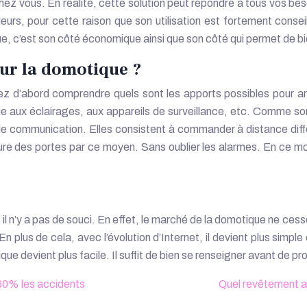
hez vous. En réalité, cette solution peut répondre à tous vos beso
illeurs, pour cette raison que son utilisation est fortement cons
, c’est son côté économique ainsi que son côté qui permet de bien 
our la domotique ?
ez d’abord comprendre quels sont les apports possibles pour amé
aux éclairages, aux appareils de surveillance, etc. Comme son no
e communication. Elles consistent à commander à distance différ
e des portes par ce moyen. Sans oublier les alarmes. En ce moment,
 il n’y a pas de souci. En effet, le marché de la domotique ne cess
. En plus de cela, avec l’évolution d’Internet, il devient plus sim
e devient plus facile. Il suffit de bien se renseigner avant de pro
 60% les accidents
Quel revêtement an