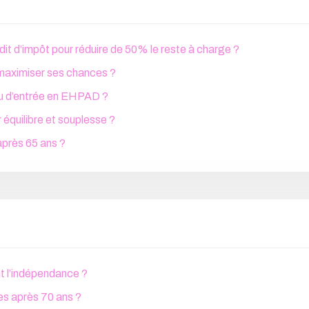
it d’impôt pour réduire de 50% le reste à charge ?
maximiser ses chances ?
 ou d’entrée en EHPAD ?
équilibre et souplesse ?
après 65 ans ?
t l’indépendance ?
es après 70 ans ?