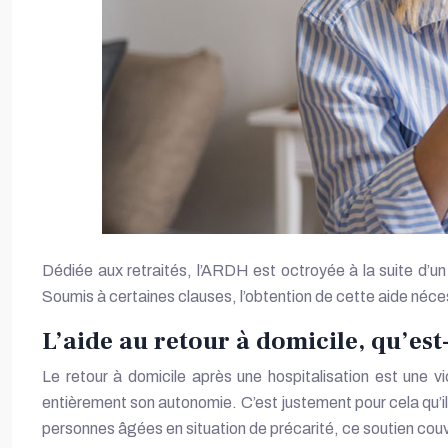
Dédiée aux retraités, l’ARDH est octroyée à la suite d’un passage en établissement de santé. Ce financement facilite le retour au foyer du senior et favorise son rétablissement.
Soumis à certaines clauses, l’obtention de cette aide néc
L’aide au retour à domicile, qu’est-
Le retour à domicile après une hospitalisation est une 
entièrement son autonomie. C’est justement pour cela qu’il
personnes âgées en situation de précarité, ce soutien couvre l